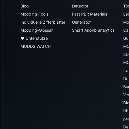
Blog
Detector
To
Modding-Tools
Fast PBR Materials
Le
Individuelle Zifferblätter
Generator
Mo
Modding-Glossar
Smart Airbnb analytics
Ca
♥️ Unterstütze
Gu
MODDS.WATCH
MO
3D
MO
tr
Der
Bu
Ve
Die
Uh
pr
De