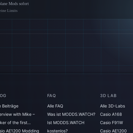
lane Mods sofort
eine Limits
LOG
FAQ
3D LAB
e Beiträge
Alle FAQ
Alle 3D-Labs
erview with Mike –
Was ist MODDS.WATCH?
Casio A168
er of the first…
Ist MODDS.WATCH
Casio F91W
sio AE1200 Modding
kostenlos?
Casio AE1200