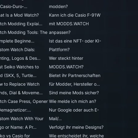
 Casio‑Duro‑…
modden?
at Is a Mod Watch?
Kann ich die Casio F-91W
tch Modding Explai…
mit MODDS.WATCH
tch Modding Tools: The
anpassen?
mplete Beginne…
Ist das eine NFT- oder KI-
stom Watch Dials:
Plattform?
inting, Logos & Des…
Wer steckt hinter
st Seiko Watches to
MODDS.WATCH?
d (SKX, 5, Turtle…
Bietet ihr Partnerschaften
w to Replace Watch
für Modder, Hersteller o…
nds, Dial & Moveme…
Sind meine Mods sicher?
tch Case Press, Opener
Wie melde ich mich an?
Demagnetizer:…
Nur Google oder auch E-
stom Watch With Your
Mail/…
go or Name: A Pr…
Verfolgt ihr meine Designs?
ko vs Casio for
Wie entscheidet ihr, welche