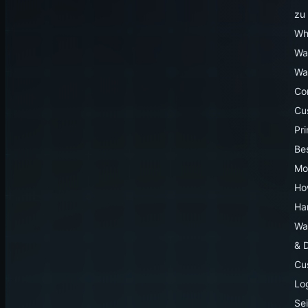
zu
Wh
Wa
Wa
Co
Cu
Pr
Be
Mo
Ho
Ha
Wa
& 
Cu
Lo
Sei