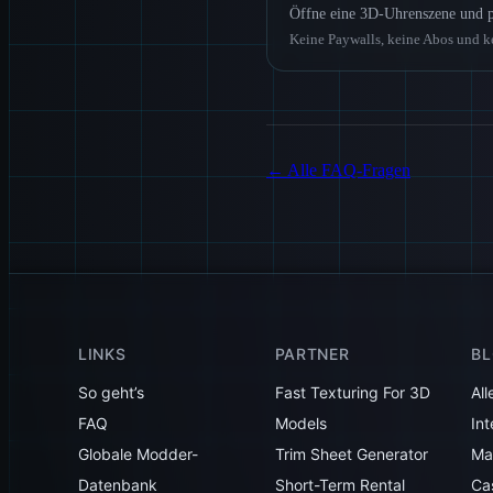
Öffne eine 3D-Uhrenszene und p
Keine Paywalls, keine Abos und k
←
Alle FAQ-Fragen
LINKS
PARTNER
B
So geht’s
Fast Texturing For 3D
All
FAQ
Models
Int
Globale Modder-
Trim Sheet Generator
Mak
Datenbank
Short-Term Rental
Ca