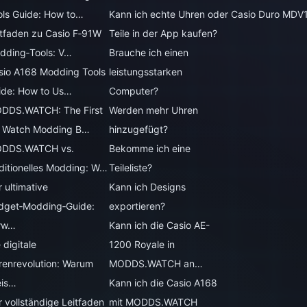
ols Guide: How to…
Kann ich echte Uhren oder
Casio Duro MDV
itfaden zu Casio F‑91W
Teile in der App kaufen?
dding‑Tools: V…
Brauche ich einen
sio A168 Modding Tools
leistungsstarken
ide: How to Us…
Computer?
DDS.WATCH: The First
Werden mehr Uhren
 Watch Modding B…
hinzugefügt?
DDS.WATCH vs.
Bekomme ich eine
aditionelles Modding: W…
Teileliste?
 ultimative
Kann ich Designs
dget‑Modding‑Guide:
exportieren?
rw…
Kann ich die Casio AE-
 digitale
1200 Royale in
renrevolution: Warum
MODDS.WATCH an…
eis…
Kann ich die Casio A168
r vollständige Leitfaden
mit MODDS.WATCH