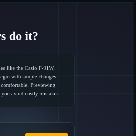
 do it?
hes like the Casio F-91W,
. Begin with simple changes —
t comfortable. Previewing
you avoid costly mistakes.