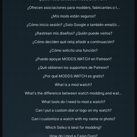
¿Ofrecen asociaciones para modders, fabricantes o t…
¿Mis mods están seguros?
¿Cómo inicio sesión? ¿Solo Google o también email/c…
¿Rastrean mis diseños? ¿Quién puede verlos?
¿Cómo deciden qué reloj añadir a continuación?
¿Cómo solicito una función?
¿Puedo apoyar MODDS.WATCH en Patreon?
¿Qué obtienen los supporters de Patreon?
¿Por qué MODDS.WATCH es gratis?
What is a mod watch?
What's the difference between watch modding and wat…
What tools do I need to mod a watch?
Can I put a custom dial or logo on my watch?
Can I customize a watch with my name or photo?
Which Seiko is best for modding?
How do I mod a Casio Duro?