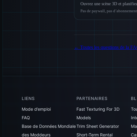
Ouvrez une scène 3D et planifie
Pas de paywall, pas d’abonnement,
←
Toutes les questions de la F
LIENS
PARTENAIRES
B
Mode d’emploi
Fast Texturing For 3D
Tou
FAQ
Models
Int
Base de Données Mondiale
Trim Sheet Generator
Mak
des Moddeurs
Short-Term Rental
Ca