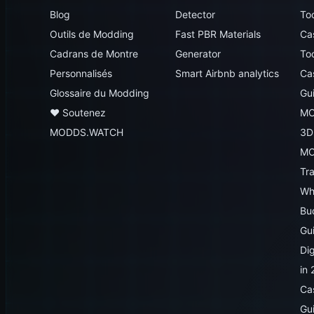
Blog
Detector
To
Outils de Modding
Fast PBR Materials
Ca
Cadrans de Montre
Generator
To
Personnalisés
Smart Airbnb analytics
Ca
Glossaire du Modding
Gu
♥️ Soutenez
MO
MODDS.WATCH
3D
MO
Tr
Wh
Bu
Gu
Dig
in
Ca
Gu