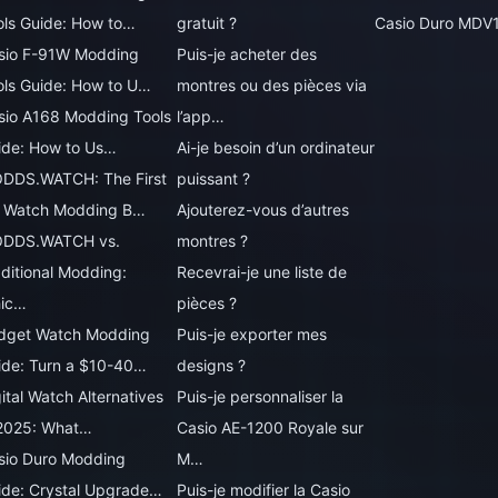
ols Guide: How to…
gratuit ?
Casio Duro MDV
sio F-91W Modding
Puis-je acheter des
ols Guide: How to U…
montres ou des pièces via
sio A168 Modding Tools
l’app…
ide: How to Us…
Ai-je besoin d’un ordinateur
DDS.WATCH: The First
puissant ?
 Watch Modding B…
Ajouterez-vous d’autres
DDS.WATCH vs.
montres ?
aditional Modding:
Recevrai-je une liste de
ic…
pièces ?
dget Watch Modding
Puis-je exporter mes
ide: Turn a $10-40…
designs ?
ital Watch Alternatives
Puis-je personnaliser la
 2025: What…
Casio AE-1200 Royale sur
sio Duro Modding
M…
ide: Crystal Upgrade…
Puis-je modifier la Casio