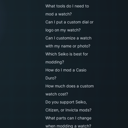
What tools do I need to
mod a watch?
Can I put a custom dial or
logo on my watch?
Can I customize a watch
with my name or photo?
Which Seiko is best for
modding?
How do I mod a Casio
Duro?
How much does a custom
watch cost?
Do you support Seiko,
Citizen, or Invicta mods?
What parts can I change
when modding a watch?