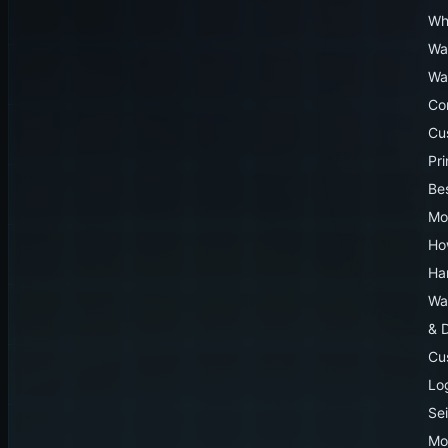
Wh
Wa
Wa
Co
Cu
Pr
Be
Mo
Ho
Ha
Wa
& 
Cu
Lo
Sei
Mo