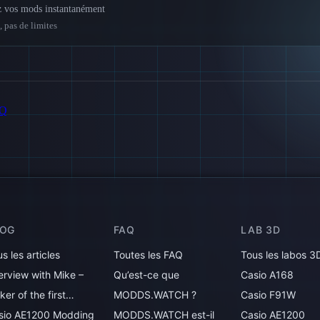
z vos mods instantanément
 pas de limites
AQ
LOG
FAQ
LAB 3D
s les articles
Toutes les FAQ
Tous les labos 3
erview with Mike –
Qu’est-ce que
Casio A168
er of the first…
MODDS.WATCH ?
Casio F91W
sio AE1200 Modding
MODDS.WATCH est-il
Casio AE1200