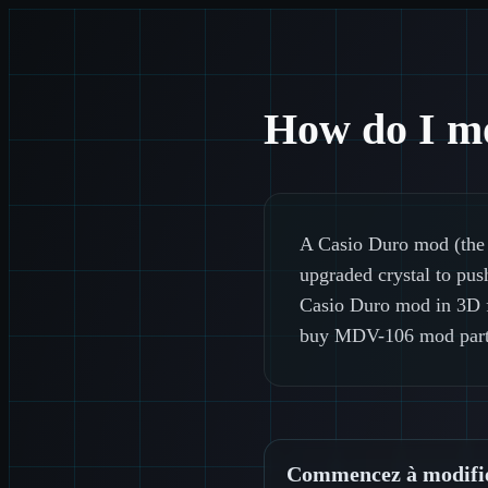
How do I m
A Casio Duro mod (the M
upgraded crystal to p
Casio Duro mod in 3D fi
buy MDV-106 mod parts.
Commencez à modifi