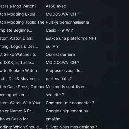
at Is a Mod Watch?
A168 avec
tch Modding Explai…
MODDS.WATCH ?
tch Modding Tools: The
Puis-je personnaliser la
mplete Beginne…
Casio F-91W ?
stom Watch Dials:
Est-ce une plateforme NFT
inting, Logos & Des…
ou IA ?
st Seiko Watches to
Qui est derrière
d (SKX, 5, Turtle…
MODDS.WATCH ?
w to Replace Watch
Proposez-vous des
nds, Dial & Moveme…
partenariats ?
tch Case Press, Opener
Mes mods sont-ils en
Demagnetizer:…
sécurité ?
stom Watch With Your
Comment me connecter ?
go or Name: A Pr…
Google uniquement ou
ko vs Casio for
email/m…
dding: Which Should…
Suivez-vous mes designs ?