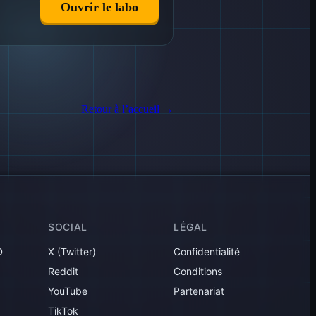
Ouvrir le labo
Retour à l’accueil
→
SOCIAL
LÉGAL
D
X (Twitter)
Confidentialité
Reddit
Conditions
YouTube
Partenariat
TikTok