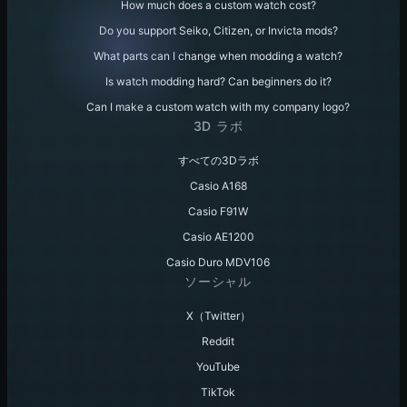
How much does a custom watch cost?
Do you support Seiko, Citizen, or Invicta mods?
What parts can I change when modding a watch?
Is watch modding hard? Can beginners do it?
Can I make a custom watch with my company logo?
3D ラボ
すべての3Dラボ
Casio A168
Casio F91W
Casio AE1200
Casio Duro MDV106
ソーシャル
X（Twitter）
Reddit
YouTube
TikTok