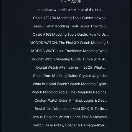
すべての記事
Interview with Mike – Maker of the first…
Casio AE1200 Modding Tools Guide: How to…
Casio F-91W Modding Tools Guide: How to U…
Casio A168 Modding Tools Guide: How to Us…
MODDS.WATCH: The First 3D Watch Modding B…
MODDS.WATCH vs. Traditional Modding: Whic…
Budget Watch Modding Guide: Turn a $10-40…
Digital Watch Alternatives in 2025: What…
Casio Duro Modding Guide: Crystal Upgrade…
What Is a Mod Watch? Watch Modding Explai…
Watch Modding Tools: The Complete Beginne…
Custom Watch Dials: Printing, Logos & Des…
Best Seiko Watches to Mod (SKX, 5, Turtle…
How to Replace Watch Hands, Dial & Moveme…
Watch Case Press, Opener & Demagnetizer:…