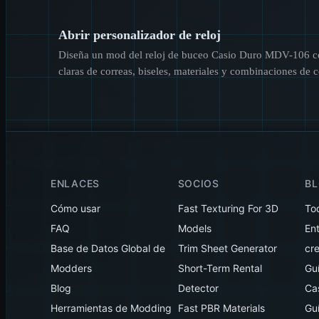
Abrir personalizador de reloj
Diseña un mod del reloj de buceo Casio Duro MDV-106 co
claras de correas, biseles, materiales y combinaciones de c
ENLACES
SOCIOS
B
Cómo usar
Fast Texturing For 3D
To
FAQ
Models
En
Base de Datos Global de
Trim Sheet Generator
cr
Modders
Short-Term Rental
Gu
Blog
Detector
Ca
Herramientas de Modding
Fast PBR Materials
Gu