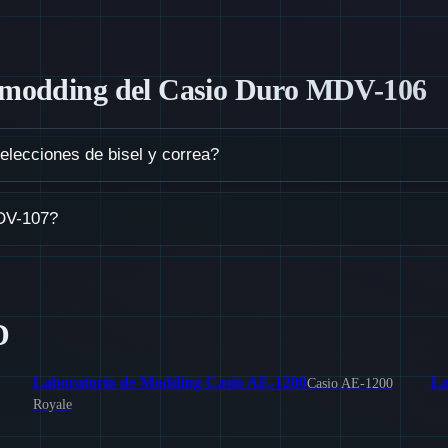
el modding del Casio Duro MDV-106
 elecciones de bisel y correa?
irección del bisel, el material de la correa y las elecciones de color a
MDV-107?
D
Laboratorio de Modding Casio AE-1200
La
Casio AE-1200
Royale