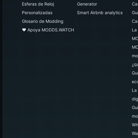
Esferas de Reloj
Generator
Ca
Personalizadas
Smart Airbnb analytics
Gu
Glosario de Modding
Ca
♥️ Apoya MODDS.WATCH
La
MO
MO
mo
¿q
Gu
ec
La 
dig
Gu
mo
Wh
Wa