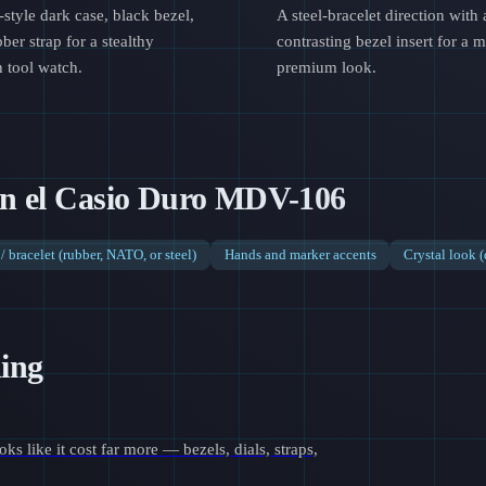
tyle dark case, black bezel,
A steel-bracelet direction with 
ber strap for a stealthy
contrasting bezel insert for a 
 tool watch.
premium look.
 en el Casio Duro MDV-106
 / bracelet (rubber, NATO, or steel)
Hands and marker accents
Crystal look 
ding
s like it cost far more — bezels, dials, straps,