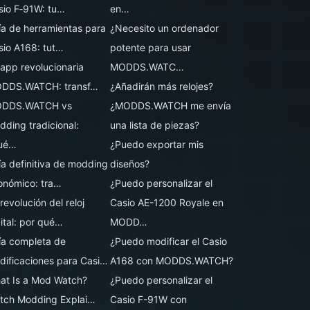
sio F‑91W: tu…
en…
ía de herramientas para
¿Necesito un ordenador
sio A168: tut…
potente para usar
 app revolucionaria
MODDS.WATC…
DDS.WATCH: transf…
¿Añadirán más relojes?
DDS.WATCH vs
¿MODDS.WATCH me envía
dding tradicional:
una lista de piezas?
ué…
¿Puedo exportar mis
ía definitiva de modding
diseños?
onómico: tra…
¿Puedo personalizar el
revolución del reloj
Casio AE-1200 Royale en
ital: por qué…
MODD…
ía completa de
¿Puedo modificar el Casio
dificaciones para Casi…
A168 con MODDS.WATCH?
at Is a Mod Watch?
¿Puedo personalizar el
tch Modding Explai…
Casio F-91W con