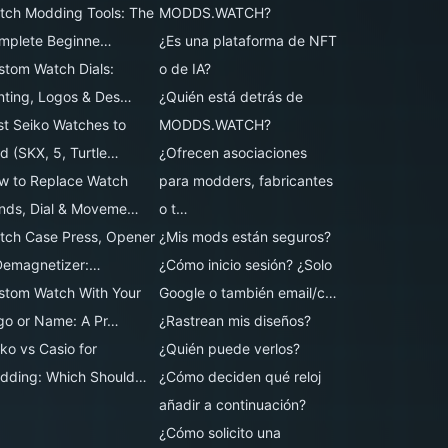
tch Modding Tools: The
MODDS.WATCH?
mplete Beginne…
¿Es una plataforma de NFT
stom Watch Dials:
o de IA?
inting, Logos & Des…
¿Quién está detrás de
st Seiko Watches to
MODDS.WATCH?
d (SKX, 5, Turtle…
¿Ofrecen asociaciones
w to Replace Watch
para modders, fabricantes
nds, Dial & Moveme…
o t…
tch Case Press, Opener
¿Mis mods están seguros?
Demagnetizer:…
¿Cómo inicio sesión? ¿Solo
stom Watch With Your
Google o también email/c…
go or Name: A Pr…
¿Rastrean mis diseños?
ko vs Casio for
¿Quién puede verlos?
dding: Which Should…
¿Cómo deciden qué reloj
añadir a continuación?
¿Cómo solicito una