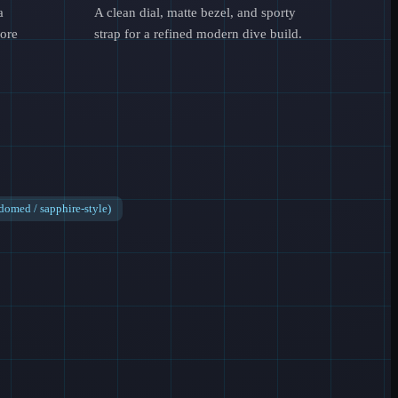
a
A clean dial, matte bezel, and sporty
more
strap for a refined modern dive build.
(domed / sapphire-style)