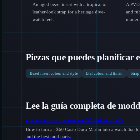
An aged bezel insert with a tropical or
A PVD-s
leather-look strap for a heritage dive-
and rub
watch feel.
modern
Piezas que puedes planificar
Bezel insert colour and style
Dial colour and finish
Strap
Lee la guía completa de mod
Casio Duro MDV-106 Modifications Guide
How to turn a ~$60 Casio Duro Marlin into a watch that look
and the best mod parts.