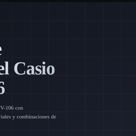
e
l Casio
6
DV-106 con
eriales y combinaciones de