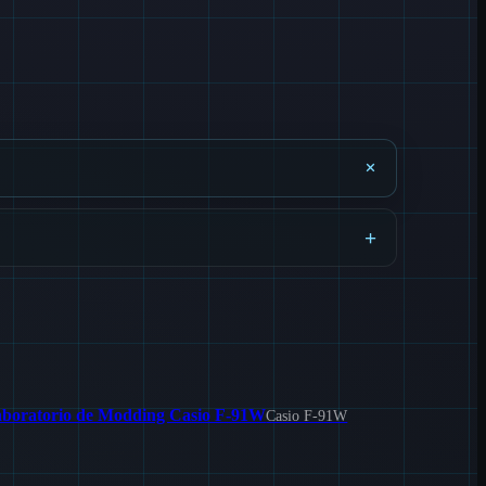
+
ntes de comprar piezas.
+
boratorio de Modding Casio F-91W
Casio F-91W