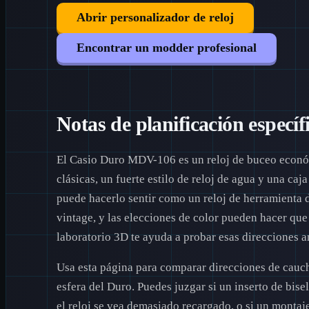
Abrir personalizador de reloj
Encontrar un modder profesional
Notas de planificación específ
El Casio Duro MDV-106 es un reloj de buceo econó
clásicas, un fuerte estilo de reloj de agua y una ca
puede hacerlo sentir como un reloj de herramienta d
vintage, y las elecciones de color pueden hacer que
laboratorio 3D te ayuda a probar esas direcciones a
Usa esta página para comparar direcciones de caucho
esfera del Duro. Puedes juzgar si un inserto de bise
el reloj se vea demasiado recargado, o si un montaj