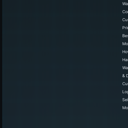
Wa
Co
Cu
Pr
Be
Mo
Ho
Ha
Wa
& 
Cu
Lo
Sei
Mo