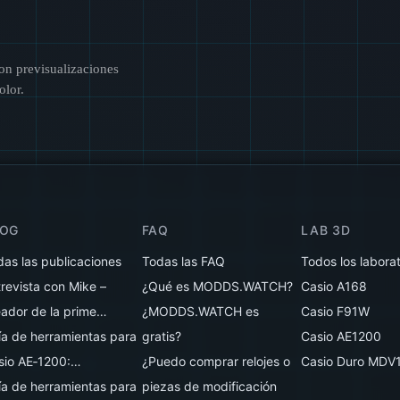
n previsualizaciones
olor.
LOG
FAQ
LAB 3D
das las publicaciones
Todas las FAQ
Todos los labora
trevista con Mike –
¿Qué es MODDS.WATCH?
Casio A168
eador de la prime…
¿MODDS.WATCH es
Casio F91W
ía de herramientas para
gratis?
Casio AE1200
sio AE‑1200:…
¿Puedo comprar relojes o
Casio Duro MDV
ía de herramientas para
piezas de modificación